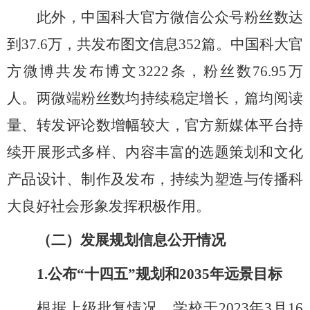
此外，中国科大官方微信公众号粉丝数达
到
37.6
万，共发布图文信息
352
篇。中国科大官
方微博共发布博文
3222
条，粉丝数
76.95
万
人。两微端粉丝数均持续稳定增长，篇均阅读
量、转发评论数增幅较大，官方新媒体平台持
续开展形式多样、内容丰富的选题策划和文化
产品设计、制作及发布，持续为塑造与传播科
大良好社会形象发挥积极作用。
（二）发展规划信息公开情况
1.
公布
“
十四五
”
规划和
2035
年远景目标
根据上级批复情况，学校于
2023
年
3
月
16