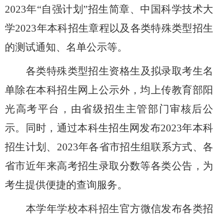
2023
年
“
自强计划
”
招生简章、中国科学技术大
学
2023
年本科招生章程以及各类特殊类型招生
的测试通知、名单公示等。
各类特殊类型招生资格生及拟录取考生名
单除在本科招生网上公示外，均上传教育部阳
光高考平台，由省级招生主管部门审核后公
示。同时，通过本科生招生网发布
2023
年本科
招生计划、
2023
年各省市招生组联系方式、各
省市近年来高考招生录取分数等各类公告，为
考生提供便捷的查询服务。
本学年
学校本科招生
官方微信发布各类招