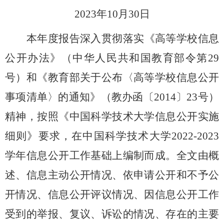
2023
年
10
月
30
日
本年度报告深入贯彻落实《高等学校信息
公开办法》（中华人民共和国教育部令第
29
号）和《教育部关于公布〈高等学校信息公开
事项清单〉的通知》（教办函〔
2014
〕
23
号）
精神，按照《中国科学技术大学信息公开实施
细则》要求，在中国科学技术大学
2022-2023
学年信息公开工作基础上编制而成。全文由概
述、信息主动公开情况、依申请公开和不予公
开情况、信息公开评议情况、因信息公开工作
受到的举报、复议、诉讼的情况、存在的主要