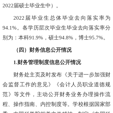
2022
届硕士毕业生中）。
2022
届毕业生总体毕业去向落实率为
94.1%
。各学历层次毕业生毕业去向落实率分
别为：本科
91.9%
，硕士
94.8%
，博士
95.7%
。
（四）财务信息公开情况
1.
财务管理制度信息公开情况
财务处主页及时发布《关于进一步加强财
会监督工作的意见》《会计人员职业道德规
范》等文件，主动公开财务业务办理操作流
程、操作指南、内控制度等。学校根据国家部