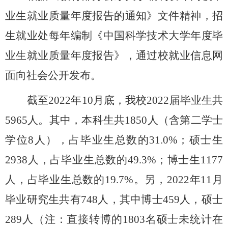
业生就业质量年度报告的通知》文件精神，招
生就业处每年编制《中国科学技术大学年度毕
业生就业质量年度报告》，通过校就业信息网
面向社会公开发布。
截至
2022
年
10
月底，我校
2022
届毕业生共
5965
人。其中，本科生共
1850
人（含第二学士
学位
8
人），占毕业生总数的
31.0%
；硕士生
2938
人，占毕业生总数的
49.3%
；博士生
1177
人，占毕业生总数的
19.7%
。另，
2022
年
11
月
毕业研究生共有
748
人，其中博士
459
人，硕士
289
人（注：直接转博的
1803
名硕士未统计在