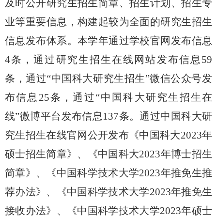
及时公开研究生招生简章、招生计划、招生专
业等重要信息，构建起较为全面的研究生招生
信息发布体系。本学年通过学校官网发布信息
4
条，通过研究生招生在线网站发布信息
59
条，通过“中国科大研究生招生”微信公众号发
布信息
25
条，通过“中国科大研究生招生在
线”微博平台发布信息
137
条。通过中国科大研
究生招生在线官网公开发布《中国科大
2023
年
硕士招生简章》、《中国科大
2023
年博士招生
简章》、《中国科学技术大学
2023
年推免生推
荐办法》、《中国科学技术大学
2023
年推免生
接收办法》、《中国科学技术大学
2023
年硕士