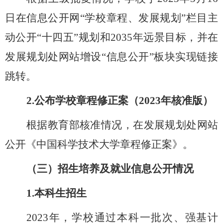
日在信息公开网
“
学校章程、发展规划
”
栏目主
动公开
“
十四五
”
规划和
2035
年远景目标，并在
发展规划处网站增设
“
信息公开
”
板块实现链接
跳转。
2.
公布学校章程修正案（
2023
年核准版）
根据教育部核准情况，在发展规划处网站
公开《中国科学技术大学章程修正案》。
（三）招生培养及就业信息公开情况
1.
本科生招生
2023
年，学校通过本科一批次、强基计