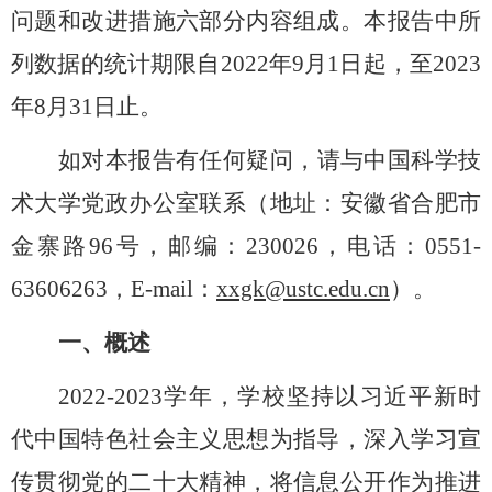
问题和改进措施六部分内容组成。本报告中所
列数据的统计期限自
2022
年
9
月
1
日起，至
2023
年
8
月
31
日止。
如对本报告有任何疑问，请与中国科学技
术大学党政办公室联系（地址：安徽省合肥市
金寨路
96
号，邮编：
230026
，电话：
0551-
63606263
，
E-mail
：
xxgk@ustc.edu.cn
）。
一、概述
2022-2023
学年，学校坚持以习近平新时
代中国特色社会主义思想为指导，深入学习宣
传贯彻党的二十大精神，将信息公开作为推进